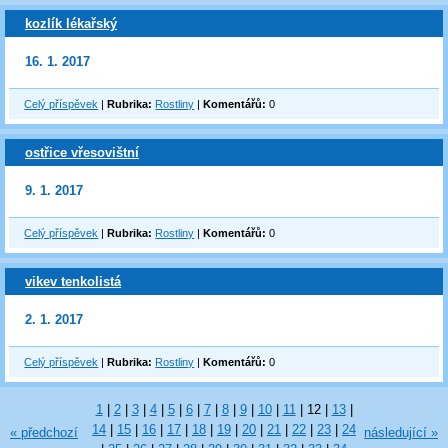
kozlík lékařský
16. 1. 2017
Celý příspěvek
|
Rubrika:
Rostliny
|
Komentářů:
0
ostřice vřesovištní
9. 1. 2017
Celý příspěvek
|
Rubrika:
Rostliny
|
Komentářů:
0
vikev tenkolistá
2. 1. 2017
Celý příspěvek
|
Rubrika:
Rostliny
|
Komentářů:
0
1
|
2
|
3
|
4
|
5
|
6
|
7
|
8
|
9
|
10
|
11
|
12
|
13
|
14
|
15
|
16
|
17
|
18
|
19
|
20
|
21
|
22
|
23
|
24
« předchozí
následující »