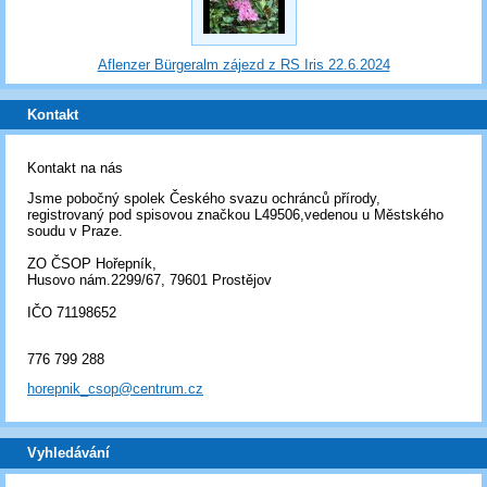
Aflenzer Bürgeralm zájezd z RS Iris 22.6.2024
Kontakt
Kontakt na nás
Jsme pobočný spolek Českého svazu ochránců přírody,
registrovaný pod spisovou značkou L49506,vedenou u Městského
soudu v Praze.
ZO ČSOP Hořepník,
Husovo nám.2299/67, 79601 Prostějov
IČO 71198652
776 799 288
horepnik_csop@centrum.cz
Vyhledávání