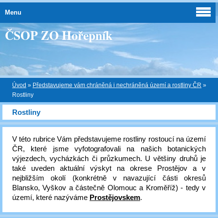
Menu
ČSOP ZO Hořepník
Úvod
»
Představujeme vám chráněná i nechráněná území a rostliny ČR
»
Rostliny
Rostliny
V této rubrice Vám představujeme rostliny rostoucí na území
ČR, které jsme vyfotografovali na našich botanických
výjezdech, vycházkách či průzkumech. U většiny druhů je
také uveden aktuální výskyt na okrese Prostějov a v
nejbližším okolí (konkrétně v navazující části okresů
Blansko, Vyškov a částečně Olomouc a Kroměříž) - tedy v
území, které nazýváme
Prostějovskem
.