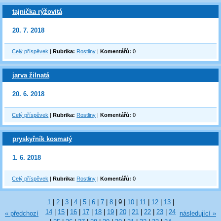
tajnička rýžovitá
20. 7. 2018
Celý příspěvek
|
Rubrika:
Rostliny
|
Komentářů:
0
jarva žilnatá
20. 6. 2018
Celý příspěvek
|
Rubrika:
Rostliny
|
Komentářů:
0
pryskyřník kosmatý
1. 6. 2018
Celý příspěvek
|
Rubrika:
Rostliny
|
Komentářů:
0
1
|
2
|
3
|
4
|
5
|
6
|
7
|
8
|
9
|
10
|
11
|
12
|
13
|
14
|
15
|
16
|
17
|
18
|
19
|
20
|
21
|
22
|
23
|
24
« předchozí
následující »