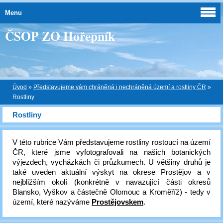
Menu
ČSOP ZO Hořepník
Úvod
»
Představujeme vám chráněná i nechráněná území a rostliny ČR
»
Rostliny
Rostliny
V této rubrice Vám představujeme rostliny rostoucí na území
ČR, které jsme vyfotografovali na našich botanických
výjezdech, vycházkách či průzkumech. U většiny druhů je
také uveden aktuální výskyt na okrese Prostějov a v
nejbližším okolí (konkrétně v navazující části okresů
Blansko, Vyškov a částečně Olomouc a Kroměříž) - tedy v
území, které nazýváme
Prostějovskem
.