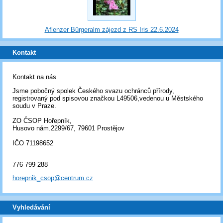
Aflenzer Bürgeralm zájezd z RS Iris 22.6.2024
Kontakt
Kontakt na nás
Jsme pobočný spolek Českého svazu ochránců přírody,
registrovaný pod spisovou značkou L49506,vedenou u Městského
soudu v Praze.
ZO ČSOP Hořepník,
Husovo nám.2299/67, 79601 Prostějov
IČO 71198652
776 799 288
horepnik_csop@centrum.cz
Vyhledávání