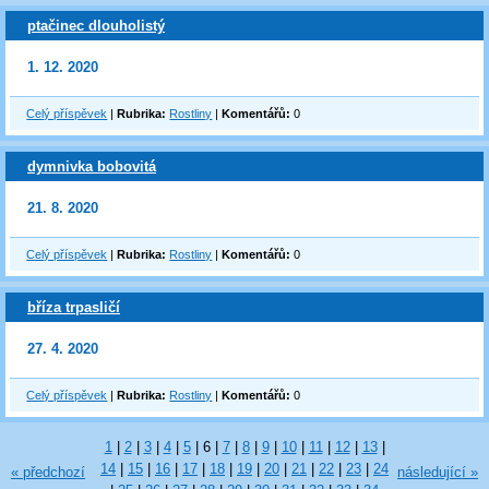
ptačinec dlouholistý
1. 12. 2020
Celý příspěvek
|
Rubrika:
Rostliny
|
Komentářů:
0
dymnivka bobovitá
21. 8. 2020
Celý příspěvek
|
Rubrika:
Rostliny
|
Komentářů:
0
bříza trpasličí
27. 4. 2020
Celý příspěvek
|
Rubrika:
Rostliny
|
Komentářů:
0
1
|
2
|
3
|
4
|
5
|
6
|
7
|
8
|
9
|
10
|
11
|
12
|
13
|
14
|
15
|
16
|
17
|
18
|
19
|
20
|
21
|
22
|
23
|
24
« předchozí
následující »