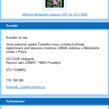
Aflenzer Bürgeralm zájezd z RS Iris 22.6.2024
Kontakt
Kontakt na nás
Jsme pobočný spolek Českého svazu ochránců přírody,
registrovaný pod spisovou značkou L49506,vedenou u Městského
soudu v Praze.
ZO ČSOP Hořepník,
Husovo nám.2299/67, 79601 Prostějov
IČO 71198652
776 799 288
horepnik_csop@centrum.cz
Vyhledávání