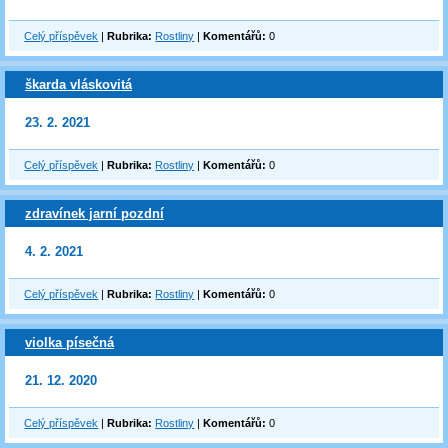
Celý příspěvek
|
Rubrika:
Rostliny
|
Komentářů:
0
škarda vláskovitá
23. 2. 2021
Celý příspěvek
|
Rubrika:
Rostliny
|
Komentářů:
0
zdravínek jarní pozdní
4. 2. 2021
Celý příspěvek
|
Rubrika:
Rostliny
|
Komentářů:
0
violka písečná
21. 12. 2020
Celý příspěvek
|
Rubrika:
Rostliny
|
Komentářů:
0