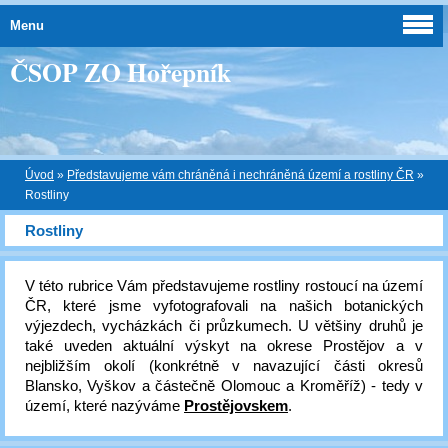
Menu
ČSOP ZO Hořepník
Úvod
»
Představujeme vám chráněná i nechráněná území a rostliny ČR
»
Rostliny
Rostliny
V této rubrice Vám představujeme rostliny rostoucí na území
ČR, které jsme vyfotografovali na našich botanických
výjezdech, vycházkách či průzkumech. U většiny druhů je
také uveden aktuální výskyt na okrese Prostějov a v
nejbližším okolí (konkrétně v navazující části okresů
Blansko, Vyškov a částečně Olomouc a Kroměříž) - tedy v
území, které nazýváme
Prostějovskem
.