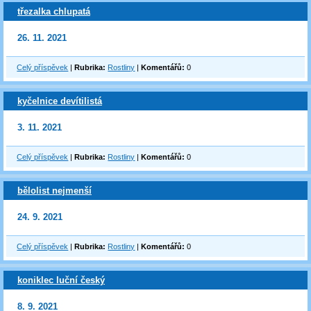
třezalka chlupatá
26. 11. 2021
Celý příspěvek
|
Rubrika:
Rostliny
|
Komentářů:
0
kyčelnice devítilistá
3. 11. 2021
Celý příspěvek
|
Rubrika:
Rostliny
|
Komentářů:
0
bělolist nejmenší
24. 9. 2021
Celý příspěvek
|
Rubrika:
Rostliny
|
Komentářů:
0
koniklec luční český
8. 9. 2021