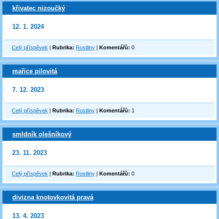
křivatec nizoučký
12. 1. 2024
Celý příspěvek
|
Rubrika:
Rostliny
|
Komentářů:
0
mařice pilovitá
7. 12. 2023
Celý příspěvek
|
Rubrika:
Rostliny
|
Komentářů:
1
smldník olešníkový
23. 11. 2023
Celý příspěvek
|
Rubrika:
Rostliny
|
Komentářů:
0
divizna knotovkovitá pravá
13. 4. 2023