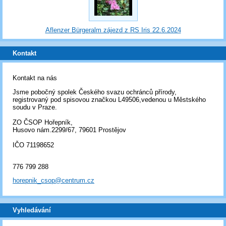
Aflenzer Bürgeralm zájezd z RS Iris 22.6.2024
Kontakt
Kontakt na nás
Jsme pobočný spolek Českého svazu ochránců přírody,
registrovaný pod spisovou značkou L49506,vedenou u Městského
soudu v Praze.
ZO ČSOP Hořepník,
Husovo nám.2299/67, 79601 Prostějov
IČO 71198652
776 799 288
horepnik_csop@centrum.cz
Vyhledávání