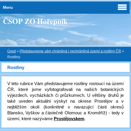
Menu
ČSOP ZO Hořepník
Úvod
»
Představujeme vám chráněná i nechráněná území a rostliny ČR
»
Rostliny
Rostliny
V této rubrice Vám představujeme rostliny rostoucí na území
ČR, které jsme vyfotografovali na našich botanických
výjezdech, vycházkách či průzkumech. U většiny druhů je
také uveden aktuální výskyt na okrese Prostějov a v
nejbližším okolí (konkrétně v navazující části okresů
Blansko, Vyškov a částečně Olomouc a Kroměříž) - tedy v
území, které nazýváme
Prostějovskem
.