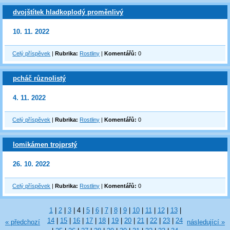
dvojštítek hladkoplodý proměnlivý
10. 11. 2022
Celý příspěvek
|
Rubrika:
Rostliny
|
Komentářů:
0
pcháč různolistý
4. 11. 2022
Celý příspěvek
|
Rubrika:
Rostliny
|
Komentářů:
0
lomikámen trojprstý
26. 10. 2022
Celý příspěvek
|
Rubrika:
Rostliny
|
Komentářů:
0
1
|
2
|
3
|
4
|
5
|
6
|
7
|
8
|
9
|
10
|
11
|
12
|
13
|
14
|
15
|
16
|
17
|
18
|
19
|
20
|
21
|
22
|
23
|
24
« předchozí
následující »