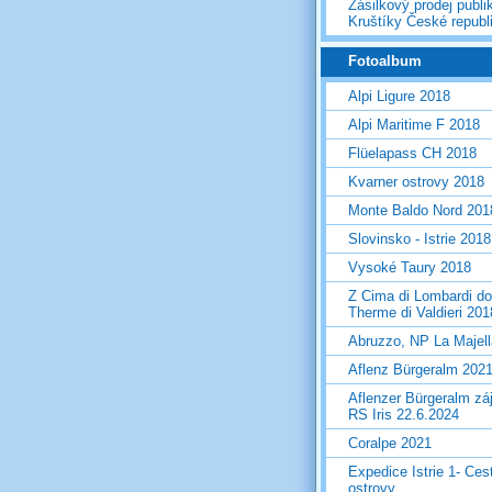
Zásilkový prodej publi
Kruštíky České republ
Fotoalbum
Alpi Ligure 2018
Alpi Maritime F 2018
Flüelapass CH 2018
Kvarner ostrovy 2018
Monte Baldo Nord 201
Slovinsko - Istrie 2018
Vysoké Taury 2018
Z Cima di Lombardi do
Therme di Valdieri 201
Abruzzo, NP La Majel
Aflenz Bürgeralm 202
Aflenzer Bürgeralm zá
RS Iris 22.6.2024
Coralpe 2021
Expedice Istrie 1- Ces
ostrovy