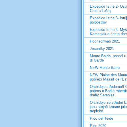
Expedice Istrie 2- Ost
Cres a Lošinj
Expedice Istrie 3- Istri
poloostrov
Expedice Istrie 4- Mys
Kamenjak a cesta do
Hochschwab 2021
Jeseníky 2021
Monte Baldo, pohoří u
di Garde
NEW Monte Barro
NEW Plaine des Maur
pobřeží Massif de l'Es
Orchideje středomoří 
patens a Barlia roberti
druhy Serapias
Orchideje ze střední 
jsou stejně krásné jak
tropické.
Pico del Teide
Pirin 2020