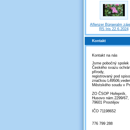
Aflenzer Bürgeralm záj
RS Iris 22.6.2024
Kontakt
Kontakt na nás
Jsme pobočný spolek
Českého svazu ochrá
přírody,
registrovaný pod spis
značkou L49506,vede
Městského soudu v Pr
ZO ČSOP Hořepník,
Husovo nám.2299/67,
79601 Prostějov
IČO 71198652
776 799 288