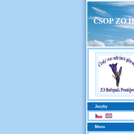
ČSOP ZO H
Jazyky
Menu