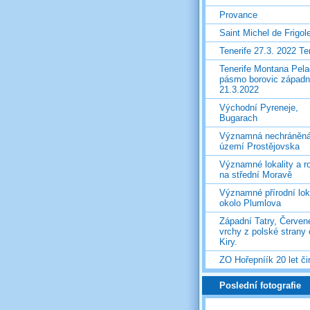
Provance
Saint Michel de Frigol
Tenerife 27.3. 2022 T
Tenerife Montana Pela
pásmo borovic západ
21.3.2022
Východní Pyreneje,
Bugarach
Významná nechráněn
území Prostějovska
Významné lokality a ro
na střední Moravě
Významné přírodní lok
okolo Plumlova
Západní Tatry, Červen
vrchy z polské strany
Kiry.
ZO Hořepníík 20 let či
Poslední fotografie