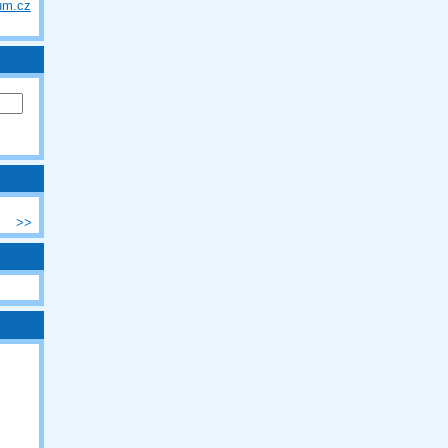
um.cz
>>