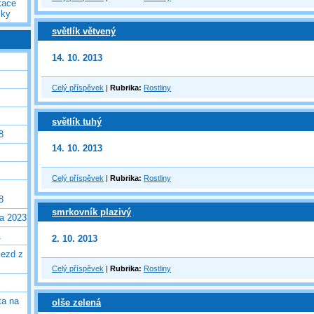
kace
iky
světlík větvený
14. 10. 2013
Celý příspěvek
|
Rubrika:
Rostliny
světlík tuhý
8
14. 10. 2013
Celý příspěvek
|
Rubrika:
Rostliny
8
smrkovník plazivý
la 2023
1
2. 10. 2013
jezd z
Celý příspěvek
|
Rubrika:
Rostliny
ta na
olše zelená