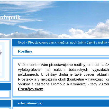
ořepník
Úvod
»
Představujeme vám chráněná i nechráněná území a rostliny
Rostliny
V této rubrice Vám představujeme rostliny rostoucí na 
vyfotografovali na našich botanických výjezde
průzkumech. U většiny druhů je také uveden aktuáln
Prostějov a v nejbližším okolí (konkrétně v navazující č
Vyškov a částečně Olomouc a Kroměříž) - tedy v úze
Prostějovskem
.
vrba pětimužná