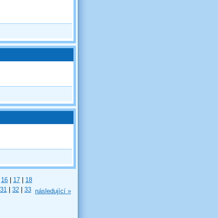
16
|
17
|
18
31
|
32
|
33
následující »