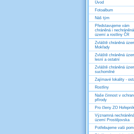
Úvod
Fotoalbum
Náš tým
Představujeme vám
chráněná i nechráněná
území a rostliny ČR
Zvláště chráněná územ
Mokřady
Zvláště chráněná územ
lesní a ostatní
Zvláště chráněná územ
suchomilné
Zajímavé lokality - ost
Rostliny
Naše činnost v ochran
přírody
Pro členy ZO Hořepní
Významná nechráněn
území Prostějovska
Potřebujeme vaši pom