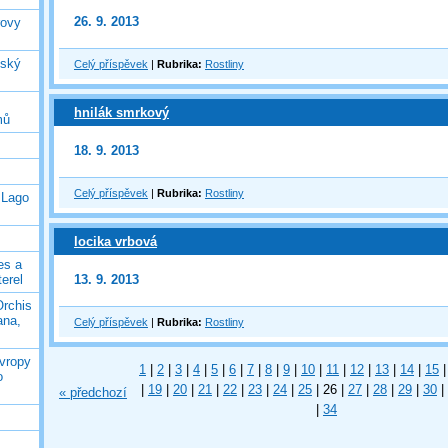
26. 9. 2013
rovy
jský
Celý příspěvek
|
Rubrika:
Rostliny
hnilák smrkový
mů
18. 9. 2013
Celý příspěvek
|
Rubrika:
Rostliny
 Lago
locika vrbová
es a
13. 9. 2013
terel
Orchis
ana,
Celý příspěvek
|
Rubrika:
Rostliny
Evropy
1
|
2
|
3
|
4
|
5
|
6
|
7
|
8
|
9
|
10
|
11
|
12
|
13
|
14
|
15
|
o
|
19
|
20
|
21
|
22
|
23
|
24
|
25
|
26
|
27
|
28
|
29
|
30
|
« předchozí
|
34