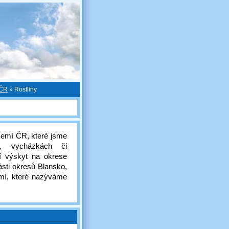
 ČR
»
Rostliny
území ČR, které jsme
ch, vycházkách či
í výskyt na okrese
ásti okresů Blansko,
mí, které nazýváme