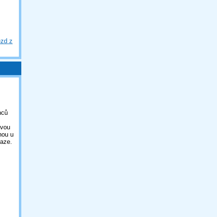
ezd z
nců
ovou
nou u
aze.