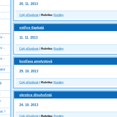
20. 11. 2013
Celý příspěvek
|
Rubrika:
Rostliny
ostřice tlapkatá
í -
11. 11. 2013
í -
Celý příspěvek
|
Rubrika:
Rostliny
í -
kostřava ametystová
atní
29. 10. 2013
Celý příspěvek
|
Rubrika:
Rostliny
ě
k
okrotice dlouholistá
á
24. 10. 2013
oc !
Celý příspěvek
|
Rubrika:
Rostliny