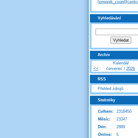
horepnik_csop@centr
Vyhledávání
Archiv
Kalendář
<<
červenec /
2026
RSS
Přehled zdrojů
Statistiky
Celkem:
2318450
Měsíc:
23347
Den:
2889
Online:
5