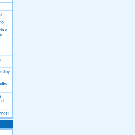
et
eno
da a
ně
á
stliny
ality
é
 od
nnosti